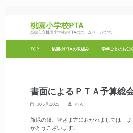
コ
ン
桃園小学校PTA
テ
高槻市立桃園小学校のPTAのホームページです。
ン
ツ
へ
TOP
桃園小PTAの取組み
学年ごとのお知
ス
キ
ッ
プ
書面によるＰＴＡ予算総
(Enter
を
30 5月,2023
PTA
押
す)
新緑の候、皆さま方におかれましては、ま
がとうございます。