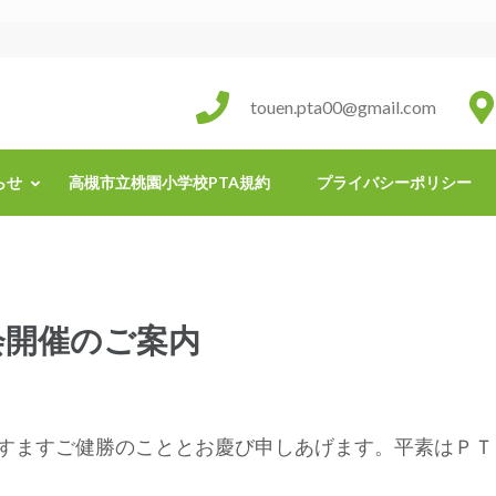
touen.pta00@gmail.com
らせ
高槻市立桃園小学校PTA規約
プライバシーポリシー
会開催のご案内
すますご健勝のこととお慶び申しあげます。平素はＰＴ