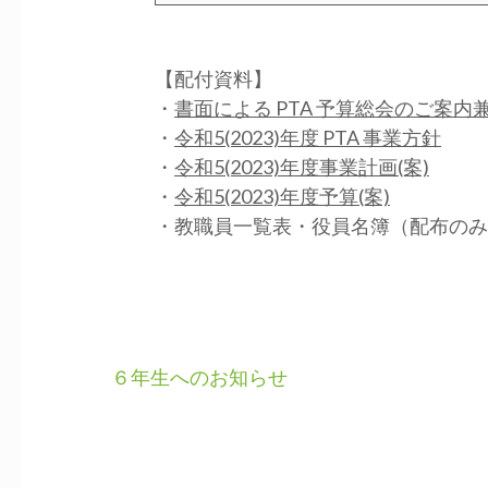
【配付資料】
・
書面による PTA 予算総会のご案内
・
令和5(2023)年度 PTA 事業方針
・
令和5(2023)年度事業計画(案)
・
令和5(2023)年度予算(案)
・教職員一覧表・役員名簿（配布のみ
投
６年生へのお知らせ
稿
ナ